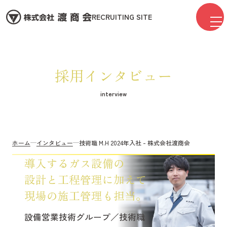
RECRUITING SITE
メッセージ
仕事を知る
採用インタビュー
人を知る
働く環境
interview
数字で知る
ENTRY
ホーム
インタビュー
技術職 M.H 2024年入社 - 株式会社渡商会
お問い合わせ
導入するガス設備の
プライバシーポリシー
設計と工程管理に加えて
現場の施工管理も担当。
コーポレートサイト
設備営業技術グループ／技術職